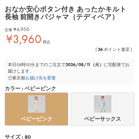
おなか安心ボタン付き あったかキルト
長袖 前開きパジャマ（テディベア）
¥
4,950
定価
¥
3,960
税込
36
[
ポイント進呈 ]
2026/08/11（火）
本日
08時00分
までのご注文で
に
宅配便
でお
届けします。
東京都
お届け先を変更
カラー
ベビーピンク
ベビーピンク
ベビーサックス
サイズ
80