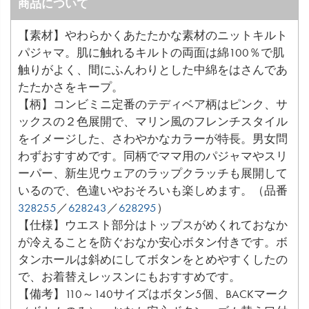
商品について
【素材】やわらかくあたたかな素材のニットキルト
パジャマ。肌に触れるキルトの両面は綿100％で肌
触りがよく、間にふんわりとした中綿をはさんであ
たたかさをキープ。
【柄】コンビミニ定番のテディベア柄はピンク、サ
ックスの２色展開で、マリン風のフレンチスタイル
をイメージした、さわやかなカラーが特長。男女問
わずおすすめです。同柄でママ用のパジャマやスリ
ーパー、新生児ウェアのラップクラッチも展開して
いるので、色違いやおそろいも楽しめます。（品番
328255
／
628243
／
628295
）
【仕様】ウエスト部分はトップスがめくれておなか
が冷えることを防ぐおなか安心ボタン付きです。ボ
タンホールは斜めにしてボタンをとめやすくしたの
で、お着替えレッスンにもおすすめです。
【備考】110～140サイズはボタン5個、BACKマーク