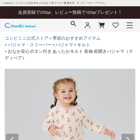
combimini｜コンビミニ公式 赤ちゃんがよく笑うベビー服 新生児・キッズ・ベビー アイテム
会員登録で200pt、レビュー投稿で100ptプレゼント！
コンビミニ公式ストア
季節のおすすめアイテム
パジャマ・スリーパー
パジャマ
キルト
おなか安心ボタン付き あったかキルト 長袖 前開きパジャマ（テ
ディベア）