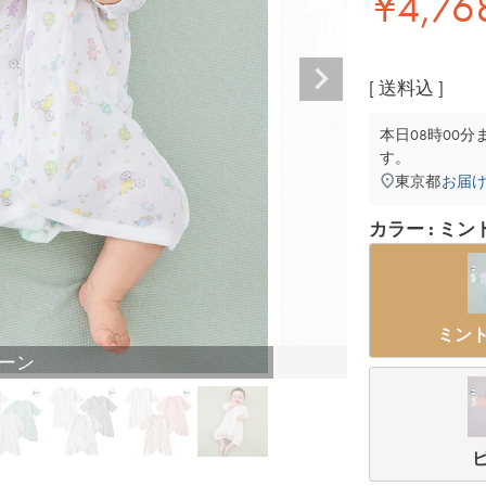
¥
4,76
送料込
本日
08時00分
す。
東京都
お届
カラー
ミン
ミン
ーン