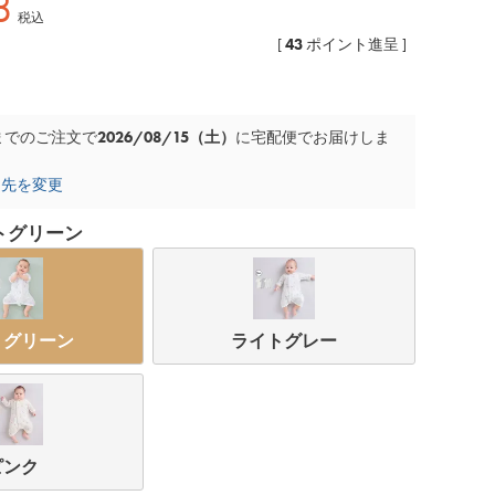
8
税込
43
[
ポイント進呈 ]
2026/08/15（土）
までのご注文で
に
宅配便
でお届けしま
け先を変更
トグリーン
トグリーン
ライトグレー
ライトグレー
ピンク