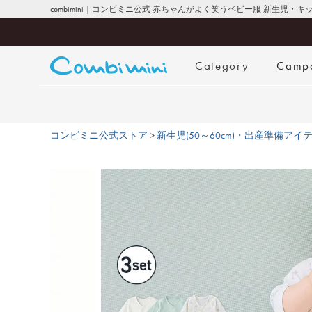
combimini｜コンビミニ公式 赤ちゃんがよく笑うベビー服 新生児・
Category
Camp
コンビミニ公式ストア
新生児(50～60cm)・出産準備アイ