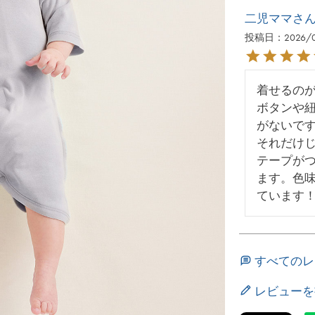
二児ママ
投稿日
2026/
着せるの
ボタンや
がないです
それだけ
テープが
ます。色
ています
すべてのレ
レビューを