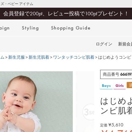
キッズ・ベビー アイテム
会員登録で200pt、レビュー投稿で100ptプレゼント！
aign
Styling
Shopping Guide
検索
ログイン
新規会
テム
新生児服
新生児肌着
ワンタッチコンビ肌着
はじめようコンビ
66619
商品番号
Boys
Girls
はじめ
ンビ肌
¥
5,610
定価