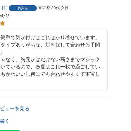
1
東京都
30代
女性
購入者
05/13
が簡単で気が付けばこればかり着せています。
紐タイプありがちな、対を探して合わせる手間
。

じゃなく、胸元がはだけない高さまでマジック
ついているので、春夏はこれ一枚で過ごしてい
味もかわいいし何にでも合わせやすくて重宝し
！
ビューを見る
書く