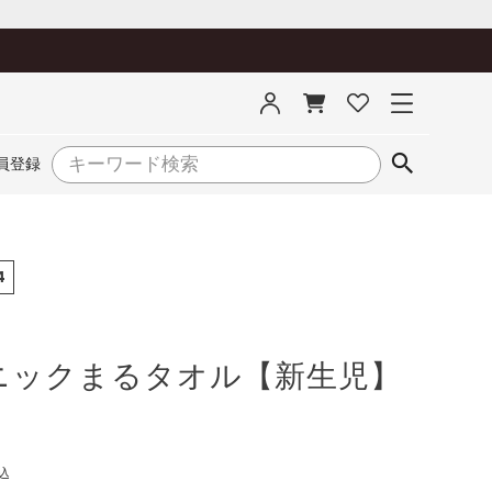
員登録
4
ニックまるタオル【新生児】
込