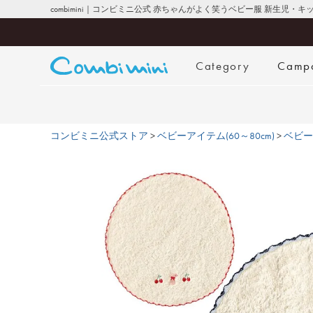
combimini｜コンビミニ公式 赤ちゃんがよく笑うベビー服 新生児・
Category
Camp
コンビミニ公式ストア
ベビーアイテム(60～80cm)
ベビー