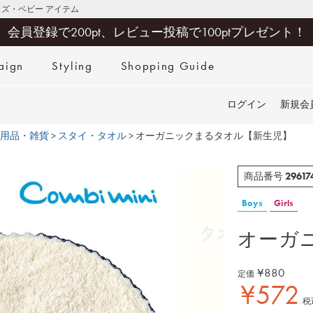
キッズ・ベビー アイテム
会員登録で200pt、レビュー投稿で100ptプレゼント！
aign
Styling
Shopping Guide
検索
ログイン
新規会
用品・雑貨
スタイ・タオル
オーガニックまるタオル【新生児】
29617
商品番号
Boys
Girls
オーガ
¥
880
定価
¥
572
税