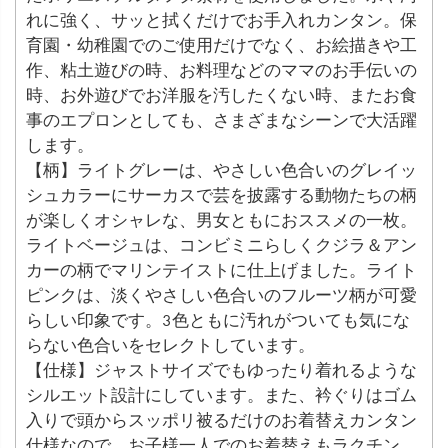
れに強く、サッと拭くだけでお手入れカンタン。保
育園・幼稚園でのご使用だけでなく、お絵描きや工
作、粘土遊びの時、お料理などのママのお手伝いの
時、お外遊びでお洋服を汚したくない時、またお食
事のエプロンとしても、さまざまなシーンで大活躍
します。
【柄】ライトグレーは、やさしい色合いのグレイッ
シュカラーにサーカスで芸を披露する動物たちの柄
が楽しくオシャレな、男女ともにおススメの一枚。
ライトベージュは、コンビミニらしくクジラ＆アン
カーの柄でマリンテイストに仕上げました。ライト
ピンクは、淡くやさしい色合いのフルーツ柄が可愛
らしい印象です。3色ともに汚れがついても気にな
らない色合いをセレクトしています。
【仕様】ジャストサイズでもゆったり着れるような
シルエット設計にしています。また、衿ぐりはゴム
入りで頭からスッポリ被るだけのお着替えカンタン
仕様なので、お子様一人でのお着替えもラクチン。