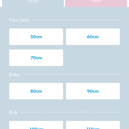
New born
50cm
60cm
70cm
Baby
80cm
90cm
Kids
100cm
110cm