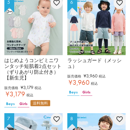
はじめようコンビミニワ
ラッシュガード（メッシ
ンタッチ短肌着2点セット
ュ）
（ずりあがり防止付き）
¥
3,960
販売価格
税込
【新生児】
¥
3,960
税込
¥
3,179
販売価格
税込
Boys
Girls
¥
3,179
税込
送料無料
Boys
Girls