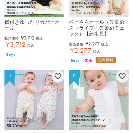
襟付きゆったりカバーオ
ベビさらオール（先染め
ール
ストライプ・先染めチェ
ック）【新生児】
¥
3,712
販売価格
税込
¥
3,712
¥
2,277
販売価格
税込
税込
¥
2,277
税込
Boys
送料無料
Boys
Girls