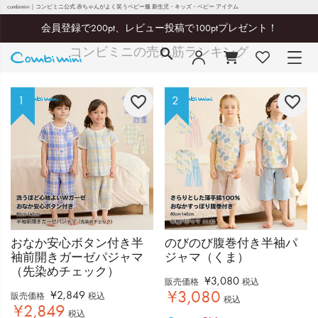
combimini｜コンビミニ公式 赤ちゃんがよく笑うベビー服 新生児・キッズ・ベビー アイテム
Ranking
会員登録で200pt、レビュー投稿で100ptプレゼント！
コンビミニの売れ筋ランキング
おなか安心ボタン付き半
のびのび腹巻付き半袖パ
袖前開きガーゼパジャマ
ジャマ（くま）
（先染めチェック）
¥
3,080
販売価格
税込
¥
3,080
¥
2,849
販売価格
税込
税込
¥
2,849
税込