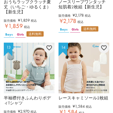
おうちラップクラッチ夏
ノースリーブワンタッチ
丈（いちご・ゆるくま）
短肌着2枚組【新生児】
【新生児】
¥
2,178
販売価格
税込
¥
2,178
¥
1,859
販売価格
税込
税込
¥
1,859
税込
送料無料
Boys
Girls
送料無料
Boys
Girls
半袖襟付きふんわりボデ
レースキャミソール2枚組
ィTシャツ
¥
1,584
販売価格
税込
¥
1,584
¥
2,970
販売価格
税込