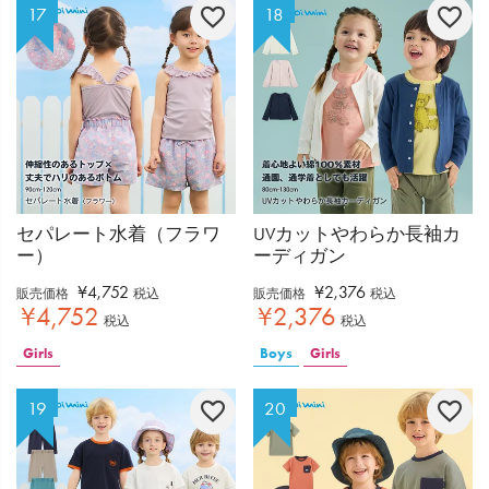
セパレート水着（フラワ
UVカットやわらか長袖カ
ー）
ーディガン
¥
4,752
¥
2,376
販売価格
税込
販売価格
税込
¥
4,752
¥
2,376
税込
税込
Girls
Boys
Girls