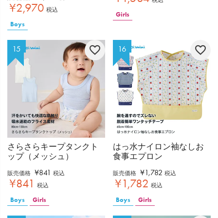
税込
¥
2,970
税込
Girls
Boys
さらさらキープタンクト
はっ水ナイロン袖なしお
ップ（メッシュ）
食事エプロン
¥
841
¥
1,782
販売価格
税込
販売価格
税込
¥
841
¥
1,782
税込
税込
Boys
Girls
Boys
Girls