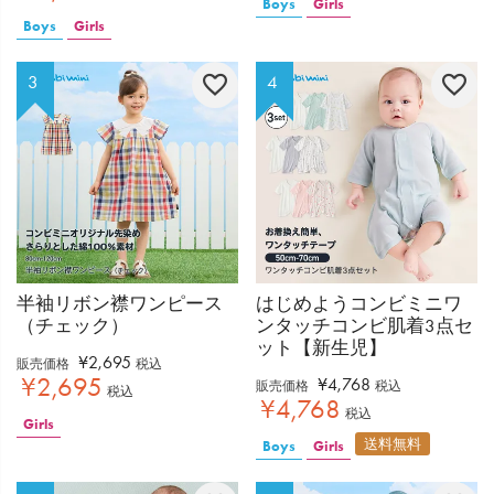
Boys
Girls
Boys
Girls
半袖リボン襟ワンピース
はじめようコンビミニワ
（チェック）
ンタッチコンビ肌着3点セ
ット【新生児】
¥
2,695
販売価格
税込
¥
2,695
¥
4,768
販売価格
税込
税込
¥
4,768
税込
Girls
送料無料
Boys
Girls