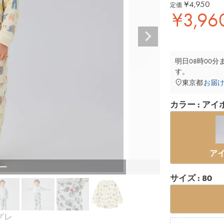
¥
4,950
定価
¥
3,96
明日
08時00分
す。
東京都
お届
カラー
アイ
ア
ー
サイズ
80
グレ