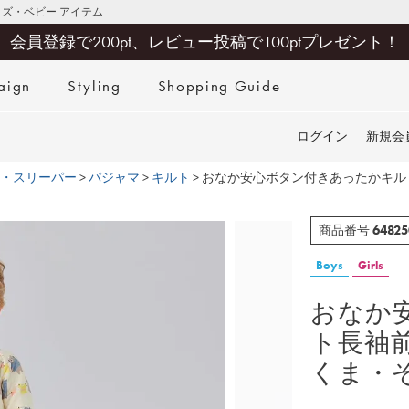
キッズ・ベビー アイテム
会員登録で200pt、レビュー投稿で100ptプレゼント！
aign
Styling
Shopping Guide
検索
ログイン
新規会
・スリーパー
パジャマ
キルト
おなか安心ボタン付きあったかキル
64825
商品番号
Boys
Girls
おなか
ト長袖
くま・