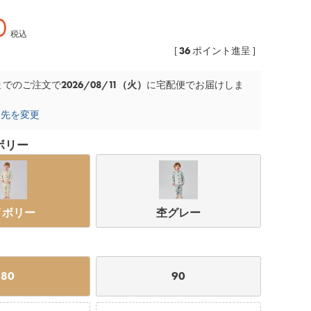
0
税込
36
[
ポイント進呈 ]
2026/08/11（火）
までのご注文で
に
宅配便
でお届けしま
け先を変更
ボリー
イボリー
杢グレー
杢グレー
80
90