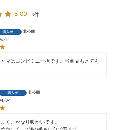
5.00
3
非公開
購入者
06/14
ジャマはコンビミニ一択です。当商品もとても
。
非公開
購入者
04/07
よく、かなり暖かいです。 

留めやすく、2歳の娘も自分で着ます。