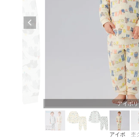
アイボリ
アイボ
杢