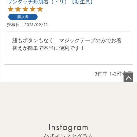
ワンタッチ短肌着（トリ）【新生児】
購入者
投稿日
2025/09/12
紐もボタンもなく、マジックテープのみでお着
替えが簡単で本当に便利です！
3
件中
1
-
3
件表示
ペ
ー
ジ
ト
ッ
Instagram
プ
へ
公式インスタグラム