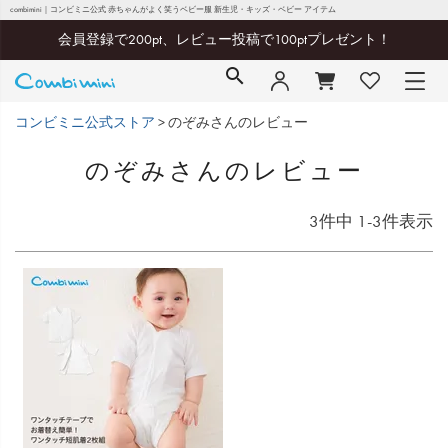
combimini｜コンビミニ公式 赤ちゃんがよく笑うベビー服 新生児・キッズ・ベビー アイテム
会員登録で200pt、レビュー投稿で100ptプレゼント！
コンビミニ公式ストア
のぞみさんのレビュー
のぞみさんのレビュー
3
件中
1
-
3
件表示