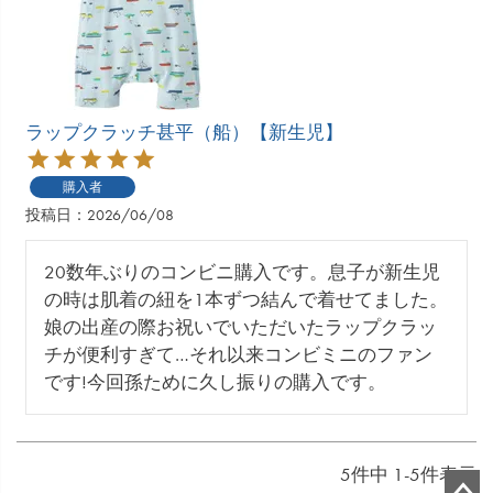
ラップクラッチ甚平（船）【新生児】
購入者
投稿日
2026/06/08
20数年ぶりのコンビニ購入です。息子が新生児
の時は肌着の紐を1本ずつ結んで着せてました。
娘の出産の際お祝いでいただいたラップクラッ
チが便利すぎて…それ以来コンビミニのファン
です!今回孫ために久し振りの購入です。
5
件中
1
-
5
件表示