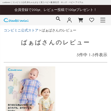
combimini｜コンビミニ公式 赤ちゃんがよく笑うベビー服 新生児・キッズ・ベビー アイテム
会員登録で200pt、レビュー投稿で100ptプレゼント！
コンビミニ公式ストア
ばぁばさんのレビュー
ばぁばさんのレビュー
5
件中
1
-
5
件表示