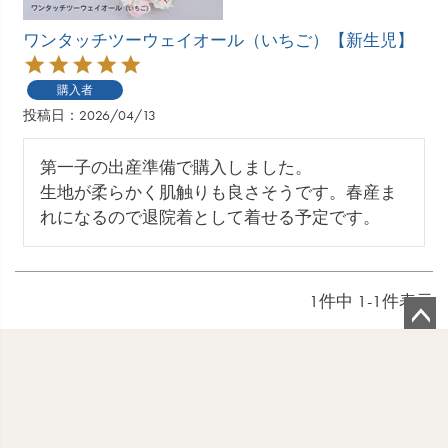
ワンタッチツーウェイオール（いちご）【新生児】
購入者
投稿日
2026/04/13
第一子の出産準備で購入しました。

生地が柔らかく肌触りも良さそうです。春産ま
れになるので退院着として着せる予定です。
1
件中
1
-
1
件表示
ペ
ー
ジ
ト