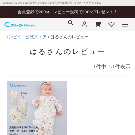
combimini｜コンビミニ公式 赤ちゃんがよく笑うベビー服 新生児・キッズ・ベビー アイテム
会員登録で200pt、レビュー投稿で100ptプレゼント！
コンビミニ公式ストア
はるさんのレビュー
はるさんのレビュー
1
件中
1
-
1
件表示