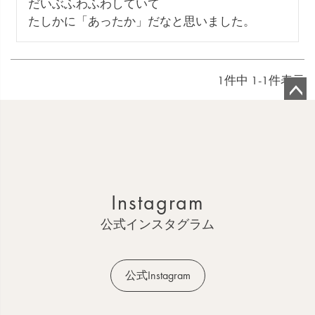
だいぶふわふわしていて

たしかに「あったか」だなと思いました。
1
件中
1
-
1
件表示
ペ
ー
ジ
ト
ッ
Instagram
プ
へ
公式インスタグラム
公式Instagram