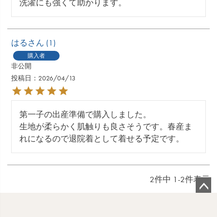
洗濯にも強くて助かります。
はる
1
購入者
非公開
投稿日
2026/04/13
第一子の出産準備で購入しました。

生地が柔らかく肌触りも良さそうです。春産ま
れになるので退院着として着せる予定です。
2
件中
1
-
2
件表示
ペ
ー