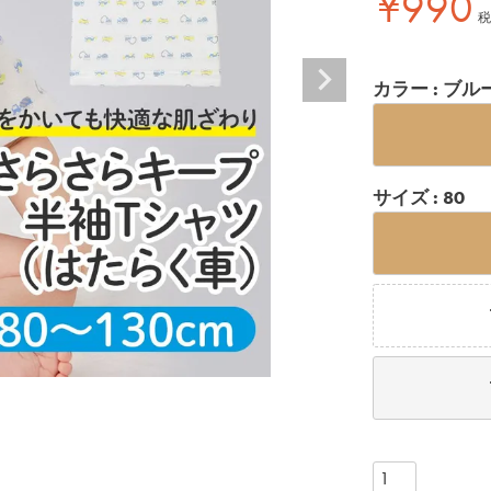
¥
990
税
カラー
ブル
サイズ
80