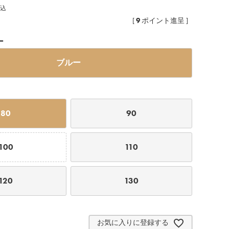
込
9
[
ポイント進呈 ]
ー
ブルー
80
90
100
110
120
130
お気に入りに登録する