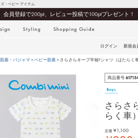
キッズ・ベビー アイテム
会員登録で200pt、レビュー投稿で100ptプレゼント！
aign
Styling
Shopping Guide
検索
ログイン
新規会
肌着・パジャマ
ベビー肌着
さらさらキープ半袖Tシャツ（はたらく
61715
商品番号
Boys
さらさ
らく車
¥
1,100
定価