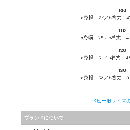
100
a身幅：27／b着丈：42
110
a身幅：29／b着丈：45
120
a身幅：31／b着丈：48
130
a身幅：33／b着丈：51
ベビー服サイズの
ブランドについて