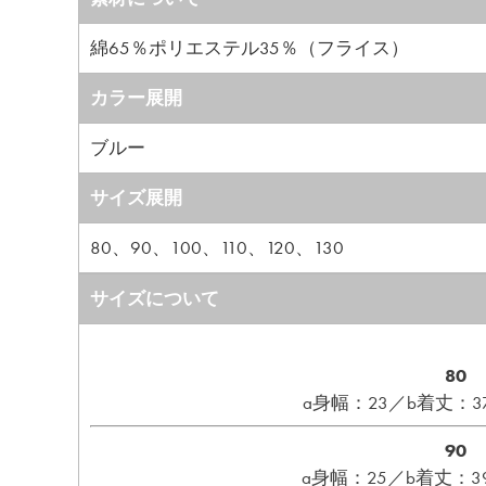
綿65％ポリエステル35％（フライス）
カラー展開
ブルー
サイズ展開
80、90、100、110、120、130
サイズについて
80
a身幅：23／b着丈：37
90
a身幅：25／b着丈：39