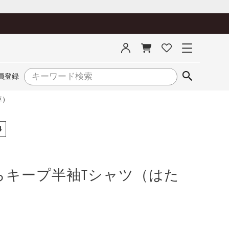
員登録
車）
4
らキープ半袖Tシャツ（はた
）