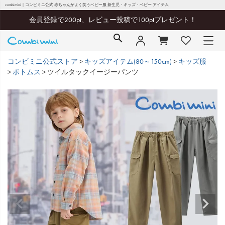
combimini｜コンビミニ公式 赤ちゃんがよく笑うベビー服 新生児・キッズ・ベビー アイテム
会員登録で200pt、レビュー投稿で100ptプレゼント！
コンビミニ公式ストア
キッズアイテム(80～150cm)
キッズ服
ボトムス
ツイルタックイージーパンツ