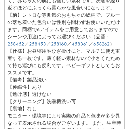
く、赤ちゃんの肌にも優しい素材です。洗濯を繰り
返すほどにふっくら柔らかな風合いになります。
【柄】レトロな雰囲気のおもちゃの総柄で、ブルー
の落ち着いた色合いは性別を問わずお使いいただけ
ます。同柄で6アイテムをご用意しておりますので
シーンや用途によってお選びください（品番：
258452
／
258453
／
258160
／
458361
／
658262
）
【仕様】お昼寝用やひざ掛けにと、マルチに使え重
宝する一枚です。薄く軽い素材なので小さくたため
て持ち運びにも便利です。ベビーギフトとしてもお
ススメです。
【備考】製品洗い
【伸縮性】あり
【透け感】透けない
【クリーニング】洗濯機洗い可
【裏地】なし
モニター・環境等により実際の商品と色味が多少異
なって表示される場合がございます。 また、生産時