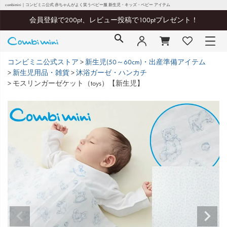
combimini｜コンビミニ公式 赤ちゃんがよく笑うベビー服 新生児・キッズ・ベビー アイテム
会員登録で200pt、レビュー投稿で100ptプレゼント！
コンビミニ公式ストア
新生児(50～60cm)・出産準備アイテム
新生児用品・雑貨
沐浴ガーゼ・ハンカチ
モスリンガーゼケット（toys）【新生児】