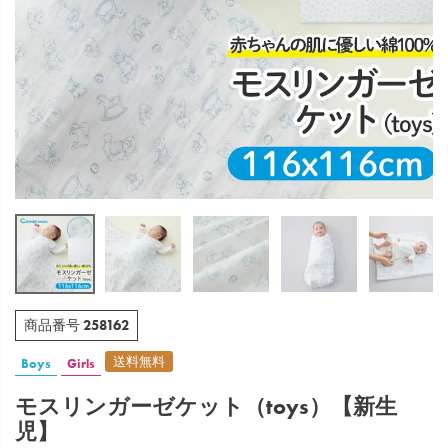
258162
商品番号
送料無料
Boys
Girls
モスリンガーゼケット（toys）【新生
児】