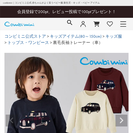
combimini｜コンビミニ公式 赤ちゃんがよく笑うベビー服 新生児・キッズ・ベビー アイテム
会員登録で200pt、レビュー投稿で100ptプレゼント！
コンビミニ公式ストア
キッズアイテム(80～150cm)
キッズ服
トップス・ワンピース
裏毛長袖トレーナー（車）