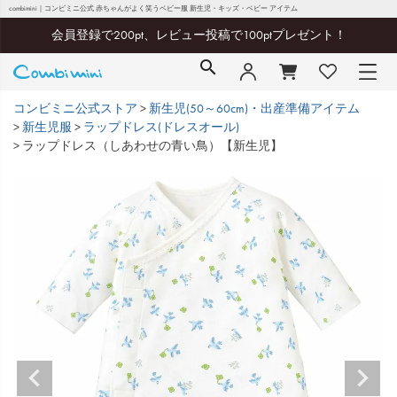
combimini｜コンビミニ公式 赤ちゃんがよく笑うベビー服 新生児・キッズ・ベビー アイテム
会員登録で200pt、レビュー投稿で100ptプレゼント！
コンビミニ公式ストア
新生児(50～60cm)・出産準備アイテム
新生児服
ラップドレス(ドレスオール)
ラップドレス（しあわせの青い鳥）【新生児】