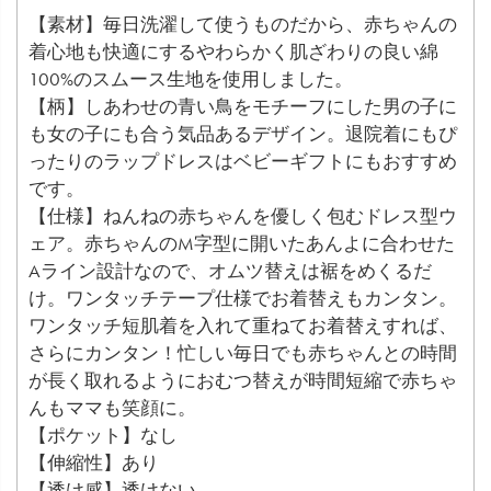
【素材】毎日洗濯して使うものだから、赤ちゃんの
着心地も快適にするやわらかく肌ざわりの良い綿
100%のスムース生地を使用しました。
【柄】しあわせの青い鳥をモチーフにした男の子に
も女の子にも合う気品あるデザイン。退院着にもぴ
ったりのラップドレスはベビーギフトにもおすすめ
です。
【仕様】ねんねの赤ちゃんを優しく包むドレス型ウ
ェア。赤ちゃんのM字型に開いたあんよに合わせた
Aライン設計なので、オムツ替えは裾をめくるだ
け。ワンタッチテープ仕様でお着替えもカンタン。
ワンタッチ短肌着を入れて重ねてお着替えすれば、
さらにカンタン！忙しい毎日でも赤ちゃんとの時間
が長く取れるようにおむつ替えが時間短縮で赤ちゃ
んもママも笑顔に。
【ポケット】なし
【伸縮性】あり
【透け感】透けない