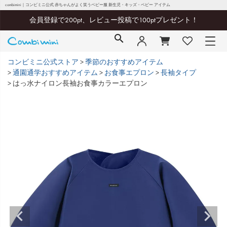
combimini｜コンビミニ公式 赤ちゃんがよく笑うベビー服 新生児・キッズ・ベビー アイテム
会員登録で200pt、レビュー投稿で100ptプレゼント！
コンビミニ公式ストア
季節のおすすめアイテム
通園通学おすすめアイテム
お食事エプロン
長袖タイプ
はっ水ナイロン長袖お食事カラーエプロン