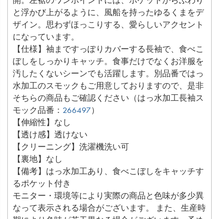
と浮かび上がるように、風船を持ったゆるくまをデ
ザイン。思わずほっこりする、愛らしいアクセント
になっています。
【仕様】袖まですっぽりカバーする長袖で、食べこ
ぼしをしっかりキャッチ。食事だけでなくお洋服を
汚したくないシーンでも活躍します。別品番ではっ
水加工のスモックもご用意しておりますので、是非
そちらの商品もご確認ください（はっ水加工長袖ス
モック品番：
266497
）
【伸縮性】なし
【透け感】透けない
【クリーニング】洗濯機洗い可
【裏地】なし
【備考】はっ水加工あり、食べこぼしをキャッチす
るポケット付き
モニター・環境等により実際の商品と色味が多少異
なって表示される場合がございます。 また、生産時