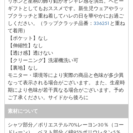
リボンと星柄の飾り釦がオシャレ感を演出。ベビー
ギフトとしてもおススメです。新生児ウェアやラッ
プクラッチと重ね着してハレの日を華やかにお過ご
しください。（ラップクラッチ品番：
336251
と重ね
て着用）
【ポケット】なし
【伸縮性】なし
【透け感】透けない
【クリーニング】洗濯機洗い可
【裏地】なし
モニター・環境等により実際の商品と色味が多少異
なって表示される場合がございます。 また、生産時
期により色味が若干異なる場合がございます。予め
ご了承ください。サイドから後ろに
素材について
シャツ部分／ポリエステル70%レーヨン30％（コー
ドレーン）、ベスト部分／綿95%ポリウレタン5％