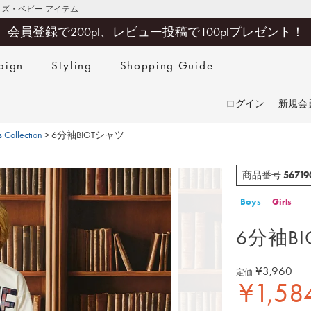
キッズ・ベビー アイテム
会員登録で200pt、レビュー投稿で100ptプレゼント！
aign
Styling
Shopping Guide
検索
ログイン
新規会
 Collection
6分袖BIGTシャツ
56719
商品番号
Boys
Girls
6分袖B
¥
3,960
定価
¥
1,58