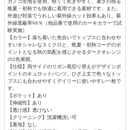
カノコ生地を使用。軽くて乾きやすく、暑さの残る
晩夏・初秋でも快適に着用できる素材です。また、
外遊び対策でうれしい紫外線カット効果もあり。紫
外線遮蔽率98％（他品番で使用のカーキカラーで試
験実施）
【カラー】落ち着いた色合いでトップスに合わせや
すいオシャレなスミクロと、晩夏・初秋コーデのポ
イントとなる秋の気配を感じさせるダークオレンジ
の2色展開。
【仕様】両サイドのリボン風切り替えがデザインポ
イントのキュロットパンツ。ひざ上丈で色々なトッ
プスにも合わせやすくデイリーに使いやすい一枚で
す。
【ポケット】あり
【伸縮性】あり
【透け感】透けない
【クリーニング】洗濯機洗い可
【裏地】なし