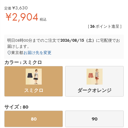
¥
3,630
定価
¥
2,904
税込
26
[
ポイント進呈 ]
2026/08/15（土）
明日
08時00分
までのご注文で
に
宅配便
でお
届けします。
東京都
お届け先を変更
カラー
スミクロ
スミクロ
ダークオレンジ
サイズ
80
80
90