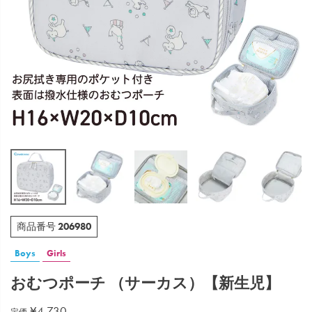
206980
商品番号
Boys
Girls
おむつポーチ （サーカス）【新生児】
¥
4,730
定価