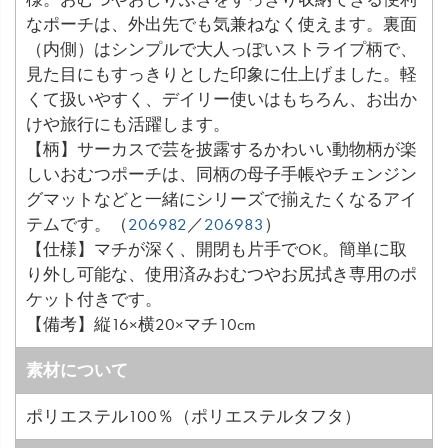
なポーチは、外出先でも気兼ねなく使えます。裏面
（内側）はシンプルで大人っぽいストライプ柄で、
見た目にもすっきりとした印象に仕上げました。軽
くて扱いやすく、デイリー使いはもちろん、お出か
けや旅行にも活躍します。
【柄】サーカスで芸を披露するかわいい動物柄が楽
しいおむつポーチは、同柄の母子手帳やチェンジン
グマットなどと一緒にシリーズで揃えたくなるアイ
テムです。（
206982
／
206983
）
【仕様】マチが深く、開閉も片手でOK。簡単に取
り外し可能な、使用済みおむつやお尻拭き専用のポ
ケット付きです。
【備考】縦16×横20×マチ10cm
素材について
ポリエステル100％（ポリエステルタフタ）