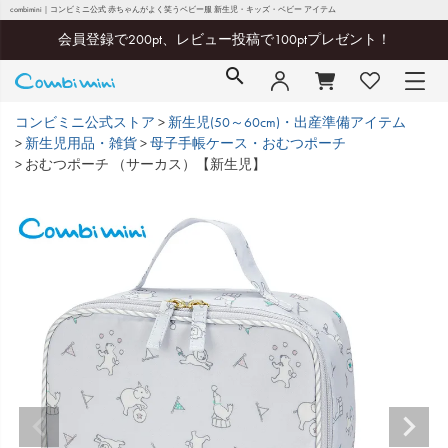
combimini｜コンビミニ公式 赤ちゃんがよく笑うベビー服 新生児・キッズ・ベビー アイテム
会員登録で200pt、レビュー投稿で100ptプレゼント！
コンビミニ公式ストア
新生児(50～60cm)・出産準備アイテム
新生児用品・雑貨
母子手帳ケース・おむつポーチ
おむつポーチ （サーカス）【新生児】