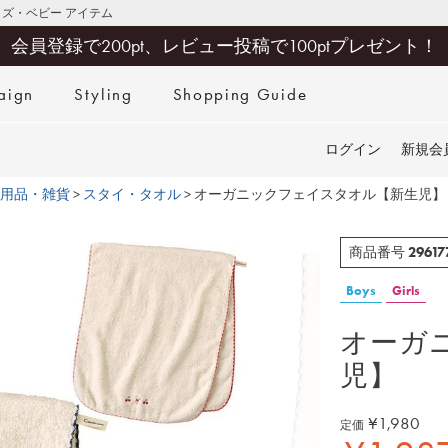
キッズ・ベビー アイテム
会員登録で200pt、レビュー投稿で100ptプレゼント！
aign
Styling
Shopping Guide
検索
ログイン
新規会
用品・雑貨
スタイ・タオル
オーガニックフェイスタオル【新生児】
29617
商品番号
Boys
Girls
オーガ
児】
¥
1,980
定価