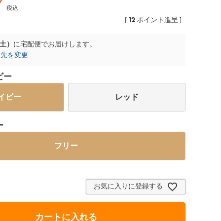
7
税込
12
[
ポイント進呈 ]
（土）
に
宅配便
でお届けします。
け先を変更
ビー
イビー
レッド
ー
フリー
お気に入りに登録する
カートに入れる