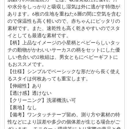
や水分をしっかりと吸収し湿気は外に逃がす特徴が
あります。6枚の生地を重ねた6層の間に空気を含む
ので保温性も高く軽いので、赤ちゃんにピッタリの
素材です。また、速乾性も高く乾きやすいのでスタ
イとしても最適な素材です。
【柄】上品なイメージの小星柄とベビーらしいタッ
チの動物がかわいいサーカスの柄をセットにした優
しい色合いの2枚組は、男女ともにベビーギフトに
もおススメです。
【仕様】シンプルでベーシックな形だから長く使え
るスタイは何枚あっても重宝します。
【伸縮性】あり
【透け感】透けない
【クリーニング】洗濯機洗い可
【裏地】なし
【備考】ワンタッチテープ留め、測り方や素材の特
性などにより誤差や多少の個体差が生じる場合がご
ざいます。 モニター・環境等により実際の商品と色