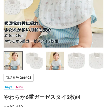
266495
商品番号
Boys
Girls
やわらか6重ガーゼスタイ2枚組
¥
1,430
定価