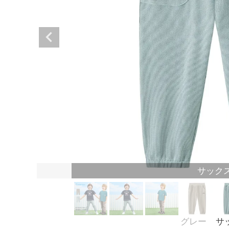
サック
グレー
サ