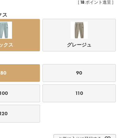
18
[
ポイント進呈 ]
クス
ックス
グレージュ
80
90
100
110
120