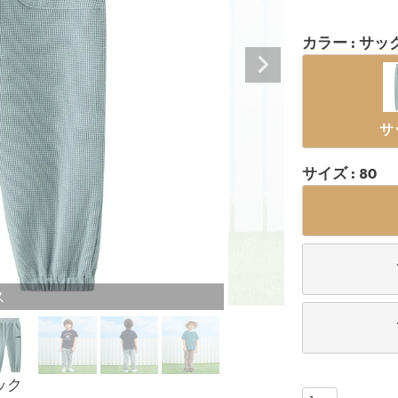
カラー
サッ
サ
サイズ
80
ス
ック