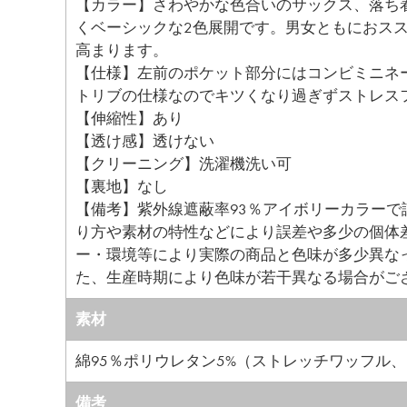
【カラー】さわやかな色合いのサックス、落ち
くベーシックな2色展開です。男女ともにおス
高まります。
【仕様】左前のポケット部分にはコンビミニネ
トリブの仕様なのでキツくなり過ぎずストレス
【伸縮性】あり
【透け感】透けない
【クリーニング】洗濯機洗い可
【裏地】なし
【備考】紫外線遮蔽率93％アイボリーカラー
り方や素材の特性などにより誤差や多少の個体
ー・環境等により実際の商品と色味が多少異な
た、生産時期により色味が若干異なる場合がご
素材
綿95％ポリウレタン5%（ストレッチワッフル
備考