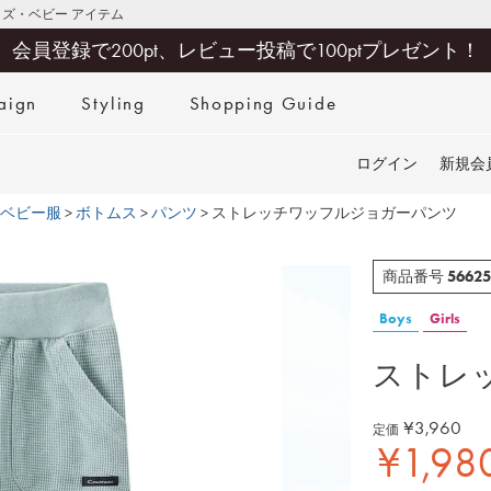
キッズ・ベビー アイテム
会員登録で200pt、レビュー投稿で100ptプレゼント！
aign
Styling
Shopping Guide
検索
ログイン
新規会
ベビー服
ボトムス
パンツ
ストレッチワッフルジョガーパンツ
56625
商品番号
Boys
Girls
ストレ
¥
3,960
定価
¥
1,98