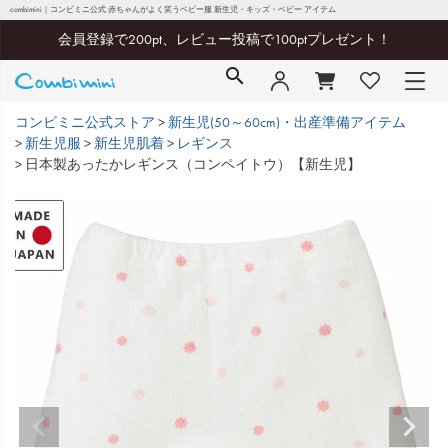
combimini｜コンビミニ公式 赤ちゃんがよく笑うベビー服 新生児・キッズ・ベビー アイテム
会員登録で200pt、レビュー投稿で100ptプレゼント！
コンビミニ公式ストア
新生児(50～60cm)・出産準備アイテム
新生児服
新生児肌着
レギンス
日本製あったかレギンス（コンペイトウ）【新生児】