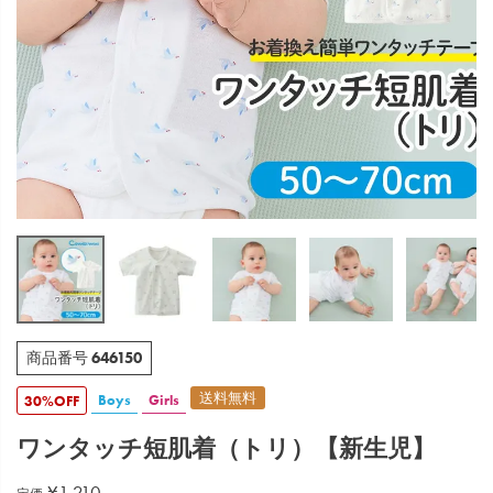
646150
商品番号
送料無料
Boys
Girls
30%OFF
ワンタッチ短肌着（トリ）【新生児】
¥
1,210