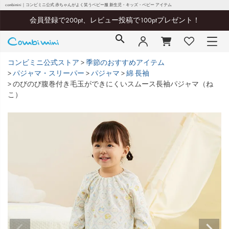
combimini｜コンビミニ公式 赤ちゃんがよく笑うベビー服 新生児・キッズ・ベビー アイテム
会員登録で200pt、レビュー投稿で100ptプレゼント！
コンビミニ公式ストア
季節のおすすめアイテム
パジャマ・スリーパー
パジャマ
綿 長袖
のびのび腹巻付き毛玉ができにくいスムース長袖パジャマ（ね
こ）