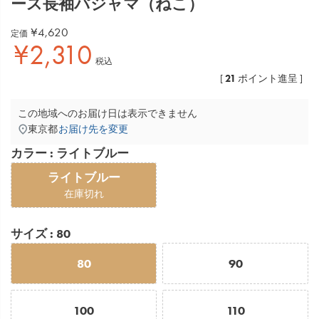
ース長袖パジャマ（ねこ）
¥
4,620
定価
¥
2,310
税込
21
[
ポイント進呈 ]
この地域へのお届け日は表示できません
東京都
お届け先を変更
カラー
ライトブルー
ライトブルー
在庫切れ
サイズ
80
80
90
100
110