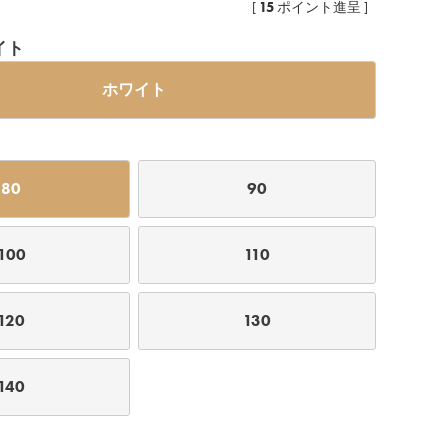
15
[
ポイント進呈 ]
イト
ホワイト
80
90
100
110
120
130
140