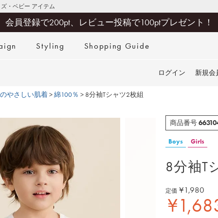
キッズ・ベビー アイテム
会員登録で200pt、レビュー投稿で100ptプレゼント！
aign
Styling
Shopping Guide
検索
ログイン
新規会
のやさしい肌着
綿100％
8分袖Tシャツ2枚組
66310
商品番号
Boys
Girls
8分袖T
¥
1,980
定価
¥
1,68