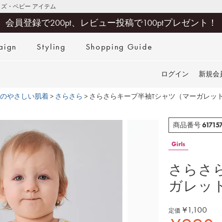
キッズ・ベビー アイテム
会員登録で200pt、レビュー投稿で100ptプレゼント！
aign
Styling
Shopping Guide
検索
ログイン
新規会
のやさしい肌着
さらさら
さらさらキープ半袖Tシャツ（マーガレッ
61715
商品番号
Girls
さらさ
ガレッ
¥
1,100
定価