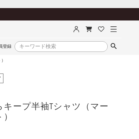
員登録
ト）
7
らキープ半袖Tシャツ（マー
ト）