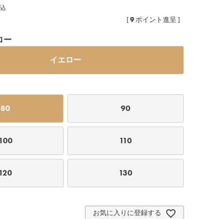
込
9
[
ポイント進呈 ]
ロー
イエロー
80
90
100
110
120
130
お気に入りに登録する