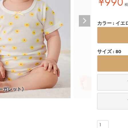
¥
990
税
カラー
イエ
サイズ
80