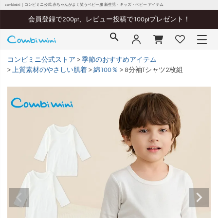
combimini｜コンビミニ公式 赤ちゃんがよく笑うベビー服 新生児・キッズ・ベビー アイテム
会員登録で200pt、レビュー投稿で100ptプレゼント！
コンビミニ公式ストア
季節のおすすめアイテム
上質素材のやさしい肌着
綿100％
8分袖Tシャツ2枚組