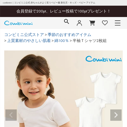
combimini｜コンビミニ公式 赤ちゃんがよく笑うベビー服 新生児・キッズ・ベビー アイテム
会員登録で200pt、レビュー投稿で100ptプレゼント！
コンビミニ公式ストア
季節のおすすめアイテム
上質素材のやさしい肌着
綿100％
半袖Ｔシャツ2枚組