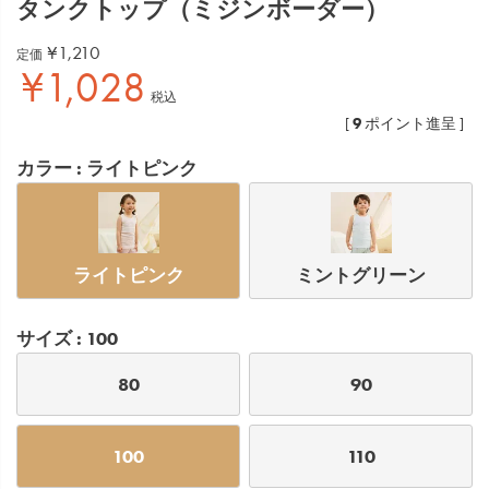
タンクトップ（ミジンボーダー）
¥
1,210
定価
¥
1,028
税込
9
[
ポイント進呈 ]
カラー
ライトピンク
ライトピンク
ミントグリーン
サイズ
100
80
90
100
110