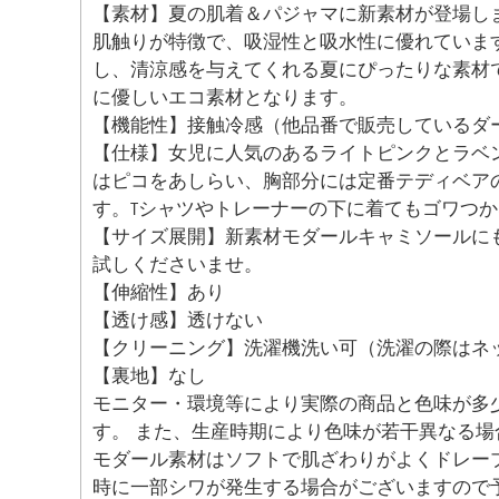
【素材】夏の肌着＆パジャマに新素材が登場し
肌触りが特徴で、吸湿性と吸水性に優れていま
し、清涼感を与えてくれる夏にぴったりな素材
に優しいエコ素材となります。
【機能性】接触冷感（他品番で販売しているダ
【仕様】女児に人気のあるライトピンクとラベ
はピコをあしらい、胸部分には定番テディベア
す。Tシャツやトレーナーの下に着てもゴワつ
【サイズ展開】新素材モダールキャミソールにも
試しくださいませ。
【伸縮性】あり
【透け感】透けない
【クリーニング】洗濯機洗い可（洗濯の際はネ
【裏地】なし
モニター・環境等により実際の商品と色味が多
す。 また、生産時期により色味が若干異なる
モダール素材はソフトで肌ざわりがよくドレー
時に一部シワが発生する場合がございますので