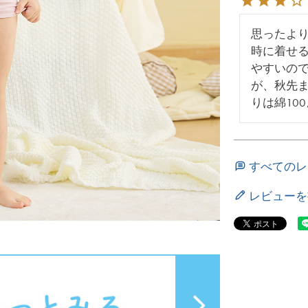
思ったよ
時に着せ
やすいの
が、秋先
りは綿10
すべてのレ
レビューを