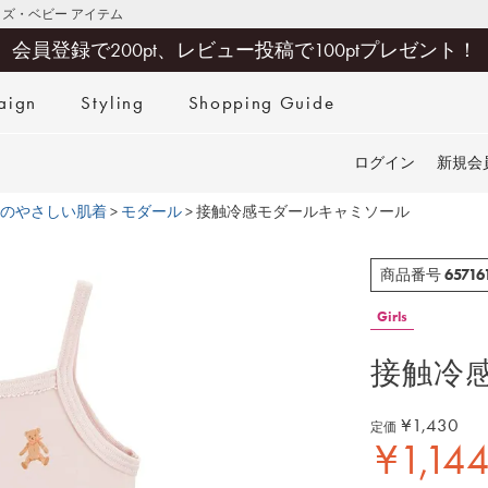
キッズ・ベビー アイテム
会員登録で200pt、レビュー投稿で100ptプレゼント！
aign
Styling
Shopping Guide
検索
ログイン
新規会
のやさしい肌着
モダール
接触冷感モダールキャミソール
65716
商品番号
Girls
接触冷
¥
1,430
定価
¥
1,14