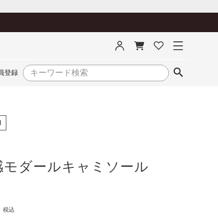
員登録
1
感モダールキャミソール
4
税込