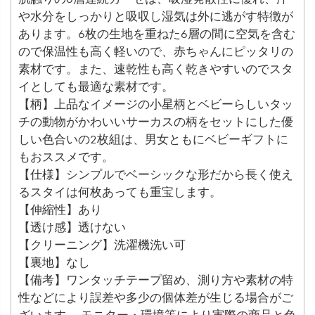
や水分をしっかりと吸収し湿気は外に逃がす特徴が
あります。6枚の生地を重ねた6層の間に空気を含む
ので保温性も高く軽いので、赤ちゃんにピッタリの
素材です。また、速乾性も高く乾きやすいのでスタ
イとしても最適な素材です。
【柄】上品なイメージの小星柄とベビーらしいタッ
チの動物がかわいいサーカスの柄をセットにした優
しい色合いの2枚組は、男女ともにベビーギフトに
もおススメです。
【仕様】シンプルでベーシックな形だから長く使え
るスタイは何枚あっても重宝します。
【伸縮性】あり
【透け感】透けない
【クリーニング】洗濯機洗い可
【裏地】なし
【備考】ワンタッチテープ留め、測り方や素材の特
性などにより誤差や多少の個体差が生じる場合がご
ざいます。 モニター・環境等により実際の商品と色