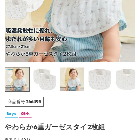
266495
商品番号
Boys
Girls
やわらか6重ガーゼスタイ2枚組
¥
1,430
定価