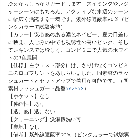
冷えからしっかりガードします。スイミングやレジ
ャーシーンはもちろん、アクティブな水辺のシーン
に幅広く活躍する一着です。紫外線遮蔽率90％（ピ
ンクカラーで試験実施）
【カラー】安心感のある濃色ネイビー、夏の日差し
に映え、人ごみの中でも視認性の高いピンク、そし
てレギンスでは珍しく、コンビミニで人気のホワイ
トの3色展開。
【仕様】左ウェスト部分には、さりげなくコンビミ
ニのロゴプリントをあしらいました。同素材のラッ
シュガードとセットアップで着用が可能です。（同
素材ラッシュガード品番
567653
）
【ポケット】なし
【伸縮性】あり
【透け感】透けない
【クリーニング】洗濯機洗い可
【裏地】なし
【備考】紫外線遮蔽率90％（ピンクカラーで試験実