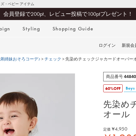
キッズ・ベビー アイテム
会員登録で200pt、レビュー投稿で100ptプレゼント！
aign
Styling
Shopping Guide
検索
ログイン
新規会
弟姉妹おそろコーデ♪
チェック
先染めチェックジャカードオーバー
44840
商品番号
Boys
60%OFF
先染め
オール
¥
4,950
定価