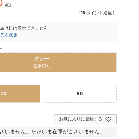
0
税込
18
[
ポイント進呈 ]
届け日は表示できません
け先を変更
ー
グレー
在庫切れ
70
80
お気に入りに登録する
ざいません。ただいま在庫がございません。