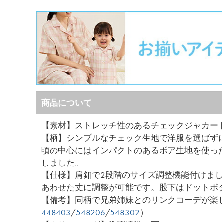
商品について
【素材】ストレッチ性のあるチェックジャカー
【柄】シンプルなチェック生地で洋服を選ばず
頃の中心にはインパクトのあるボア生地を使っ
しました。
【仕様】肩釦で2段階のサイズ調整機能付けま
あわせた丈に調整が可能です。股下はドットボ
【備考】同柄で兄弟姉妹とのリンクコーデが楽
448403
/
548206
/
548302
）