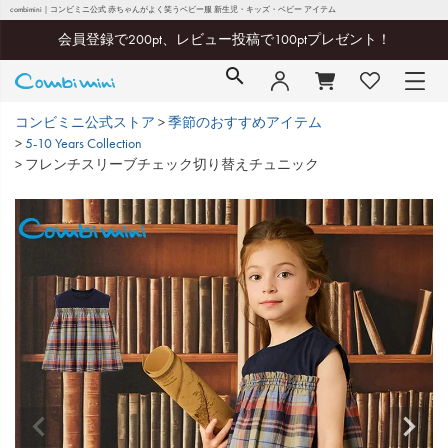
combimini｜コンビミニ公式 赤ちゃんがよく笑うベビー服 新生児・キッズ・ベビー アイテム
会員登録で200pt、レビュー投稿で100ptプレゼント！
コンビミニ公式ストア
季節のおすすめアイテム
5-10 Years Collection
フレンチスリーブチェック切り替えチュニック