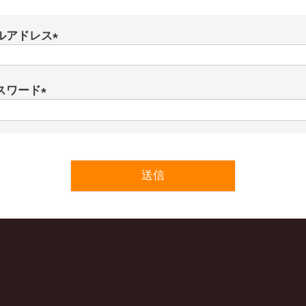
ルアドレス
(
必
スワード
須
)
(
必
須
)
送信