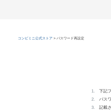
コンビミニ公式ストア
パスワード再設定
下記
パス
記載