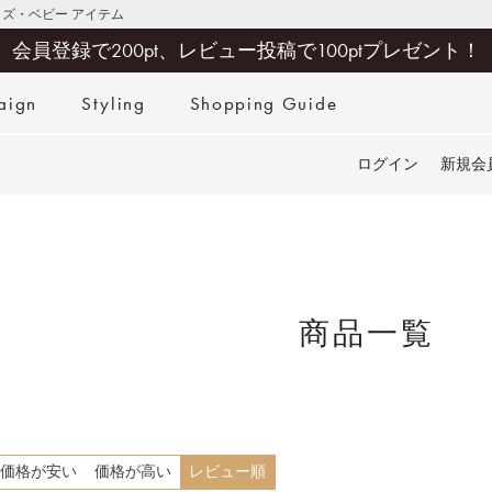
キッズ・ベビー アイテム
会員登録で200pt、レビュー投稿で100ptプレゼント！
aign
Styling
Shopping Guide
検索
ログイン
新規会
商品一覧
価格が安い
価格が高い
レビュー順