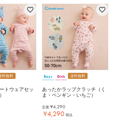
送料無料
送料無料
Boys
Girls
ートウェアセッ
あったかラップクラッチ（く
）
ま・ペンギン・いちご）
¥
4,290
定価
¥
4,290
込
税込