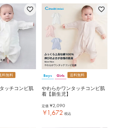
送料無料
送料無料
Boys
Girls
タッチコンビ肌
やわらかワンタッチコンビ肌
着【新生児】
¥
2,090
定価
¥
1,672
税込