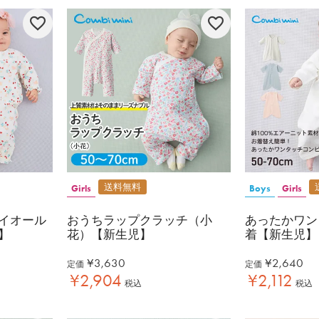
送料無料
Girls
Boys
Girls
イオール
おうちラップクラッチ（小
あったかワン
】
花）【新生児】
着【新生児】
¥
3,630
¥
2,640
定価
定価
¥
2,904
¥
2,112
税込
税込