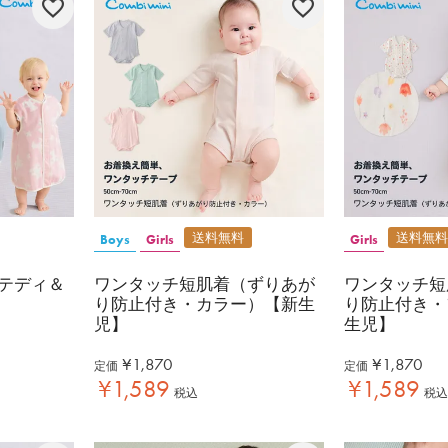
送料無料
送料無料
Boys
Girls
Girls
テディ＆
ワンタッチ短肌着（ずりあが
ワンタッチ短
り防止付き・カラー）【新生
り防止付き・
児】
生児】
¥
1,870
¥
1,870
定価
定価
¥
1,589
¥
1,589
税込
税込