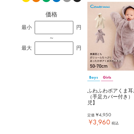
価格
最小
円
～
最大
円
Boys
Girls
ふわふわボアくま耳
（手足カバー付き）
児】
¥
4,950
定価
¥
3,960
税込