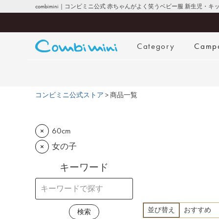
combimini｜コンビミニ公式 赤ちゃんがよく笑うベビー服 新生児・
Category
Camp
コンビミニ公式ストア
商品一覧
60cm
×
女の子
×
キーワード
並び替え
おすすめ
検索