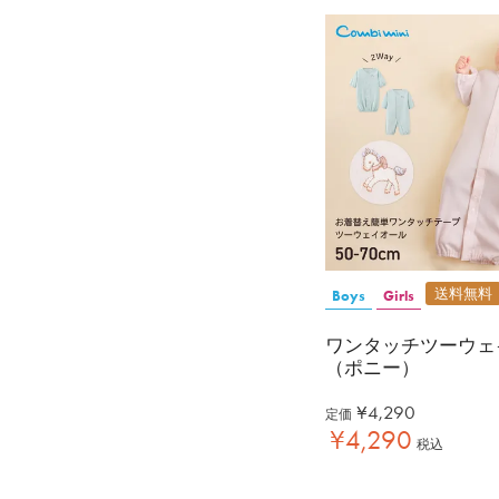
送料無料
Boys
Girls
ワンタッチツーウェ
（ポニー）
¥
4,290
定価
¥
4,290
税込