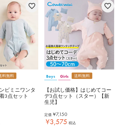
送料無料
送料無料
Boys
Girls
ンビミニワンタ
【お試し価格】はじめてコー
着3点セット
デ3点セット（スター）【新
生児】
¥
7,150
定価
¥
3,575
込
税込