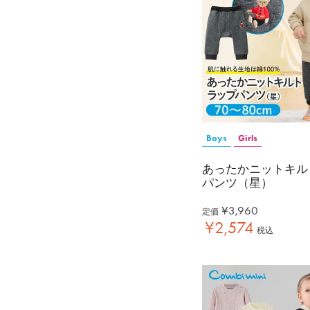
Boys
Girls
あったかニットキル
パンツ（星）
¥
3,960
定価
¥
2,574
税込