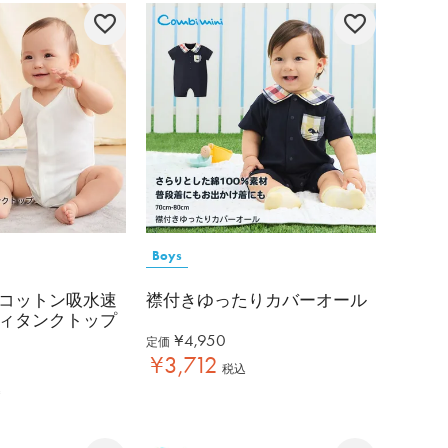
Boys
コットン吸水速
襟付きゆったりカバーオール
ィタンクトップ
¥
4,950
定価
¥
3,712
税込
込