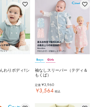
Boys
Girls
んわりボディTシ
袖なしスリーパー（テディ＆
もくば）
¥
3,960
定価
¥
3,564
税込