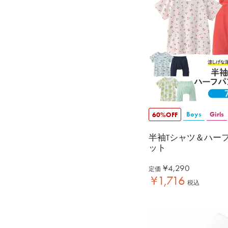
Boys
Girls
60%OFF
半袖Tシャツ＆ハー
ット
¥
4,290
定価
¥
1,716
税込