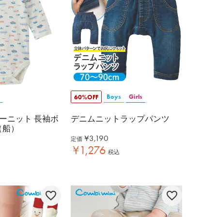
Boys
Girls
60%OFF
ーニット 長袖ボ
デニムニットラップパンツ
（船）
¥
3,190
定価
¥
1,276
税込