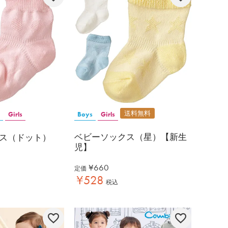
送料無料
Girls
Boys
Girls
ベビーソックス（星）【新生
ス（ドット）
児】
¥
660
定価
¥
528
税込