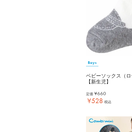
Boys
ベビーソックス（ロ
【新生児】
¥
660
定価
¥
528
税込