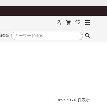
員登録
38
件中
1
-
38
件表示