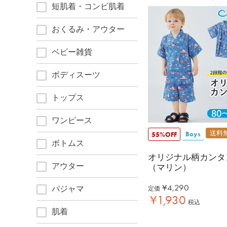
短肌着・コンビ肌着
おくるみ・アウター
ベビー雑貨
ボディスーツ
トップス
ワンピース
送料
Boys
55%OFF
ボトムス
オリジナル柄カンタ
アウター
（マリン）
¥
4,290
パジャマ
定価
¥
1,930
税込
肌着