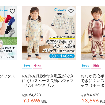
Boys
Girls
Boys
Girls
ソックス
のびのび腹巻付き毛玉ができ
おなか安心ボ
にくいスムース長袖パジャマ
できにくいス
（ワオキツネザル）
ャマ（ボーダ
¥
4,620
¥
4,620
定価
定価
¥
3,696
¥
3,696
税込
税