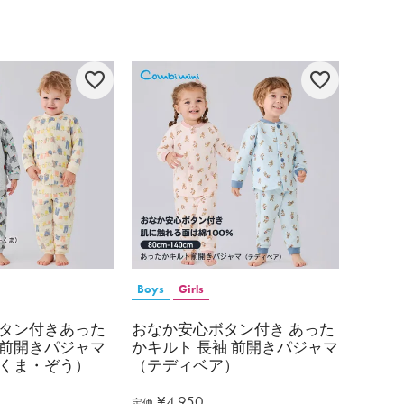
Boys
Girls
タン付きあった
おなか安心ボタン付き あった
前開きパジャマ
かキルト 長袖 前開きパジャマ
くま・ぞう）
（テディベア）
¥
4,950
定価