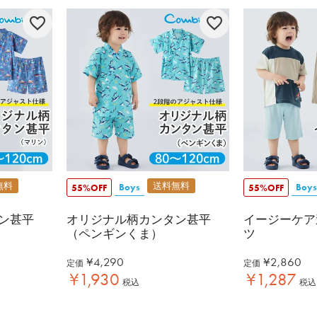
無料
送料無料
Boys
Boys
55%OFF
55%OFF
ン甚平
オリジナル柄カンタン甚平
イージーケア
（ペンギンくま）
ツ
¥
4,290
¥
2,860
定価
定価
¥
1,930
¥
1,287
税込
税込