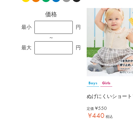
価格
最小
円
～
最大
円
Boys
Girls
ぬげにくいショート
¥
550
定価
¥
440
税込