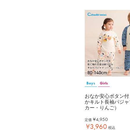
Boys
Girls
おなか安心ボタン付
かキルト長袖パジャ
カー・りんご）
¥
4,950
定価
¥
3,960
税込