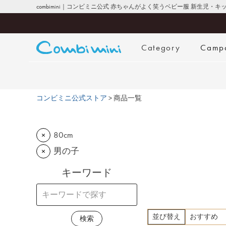
combimini｜コンビミニ公式 赤ちゃんがよく笑うベビー服 新生児・
Category
Camp
コンビミニ公式ストア
商品一覧
80cm
×
男の子
×
キーワード
並び替え
おすすめ
検索