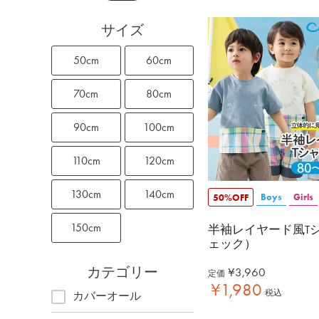
サイズ
50cm
60cm
70cm
80cm
90cm
100cm
110cm
120cm
130cm
140cm
Boys
Girls
50%OFF
150cm
半袖レイヤード風T
ェック）
カテゴリー
¥
3,960
定価
¥
1,980
税込
カバーオール