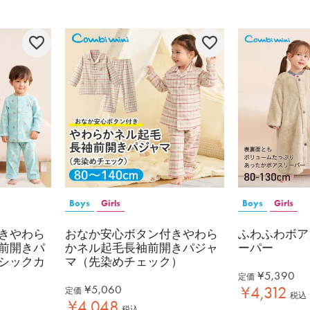
Boys
Girls
Boys
Girls
きやわら
おなか安心ボタン付きやわら
ふわふわボア
前開きパ
かネル起毛長袖前開きパジャ
ーパー
シックカ
マ（先染めチェック）
¥
5,390
定価
¥
5,060
¥
4,312
定価
税込
¥
4,048
税込