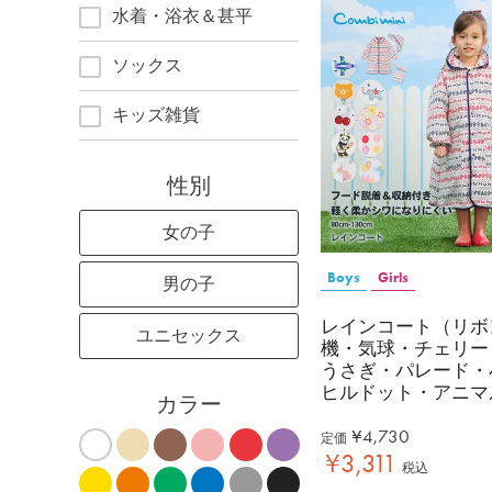
水着・浴衣＆甚平
ソックス
キッズ雑貨
性別
女の子
Boys
Girls
男の子
レインコート（リボ
ユニセックス
機・気球・チェリー
うさぎ・パレード・
ヒルドット・アニマ
カラー
¥
4,730
定価
¥
3,311
税込