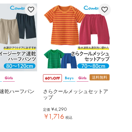
送料無料
Girls
Boys
Girls
60%OFF
速乾ハーフパン
さらクールメッシュセットア
ップ
¥
4,290
定価
¥
1,716
税込