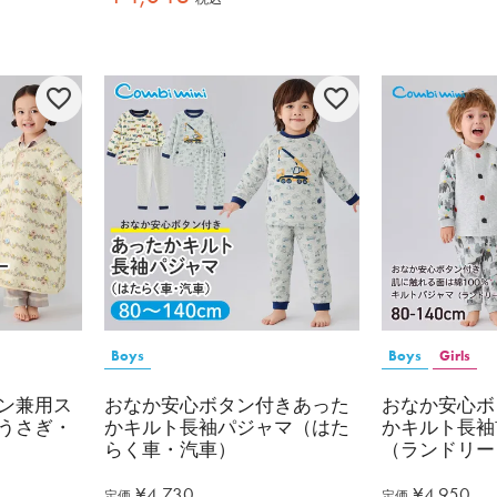
Boys
Boys
Girls
ン兼用ス
おなか安心ボタン付きあった
おなか安心ボ
うさぎ・
かキルト長袖パジャマ（はた
かキルト長袖
らく車・汽車）
（ランドリー
¥
4,730
¥
4,950
定価
定価