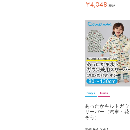
¥
4,048
税込
Boys
Girls
あったかキルトガウ
リーパー（汽車・花
ぞう）
¥
4,290
定価