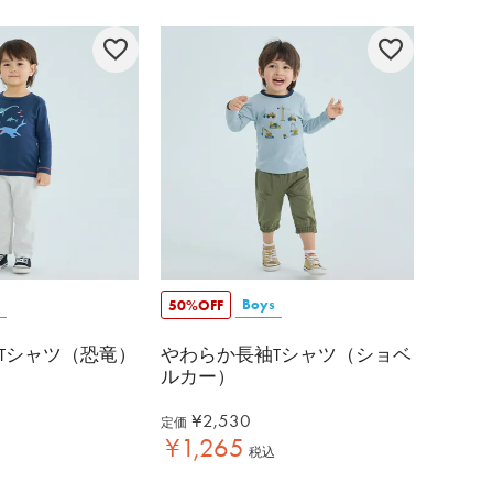
Boys
50%OFF
Tシャツ（恐竜）
やわらか長袖Tシャツ（ショベ
ルカー）
¥
2,530
定価
¥
1,265
税込