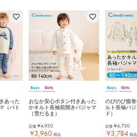
Boys
Girls
Boys
Girls
きあった
おなか安心ボタン付きあった
のびのび腹巻
マ（パト
かキルト長袖前開きパジャマ
ルト長袖パジ
（雪だるま）
ド）
¥
4,950
¥
4,730
定価
定価
¥
3,960
¥
3,784
税込
税込