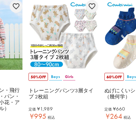
Boys
Girls
Boys
50%OFF
60%OFF
ン・飛行
トレーニングパンツ3層タイ
ぬげにくいシ
・パン・
プ 2枚組
（幾何学）
小花・ア
ル）
¥
1,989
¥
660
定価
定価
¥
995
¥
264
税込
税込