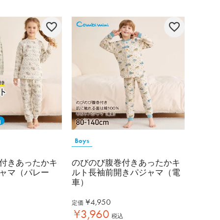
Boys
付きあったかキ
のびのび腹巻付きあったかキ
ャマ（パレー
ルト長袖前開きパジャマ（電
車）
¥
4,950
定価
¥
3,960
税込