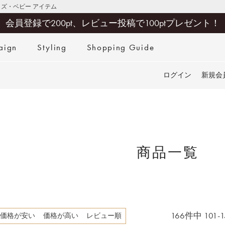
キッズ・ベビー アイテム
会員登録で200pt、レビュー投稿で100ptプレゼント！
aign
Styling
Shopping Guide
検索
ログイン
新規会
商品一覧
166
件中
101
-
1
価格が安い
価格が高い
レビュー順