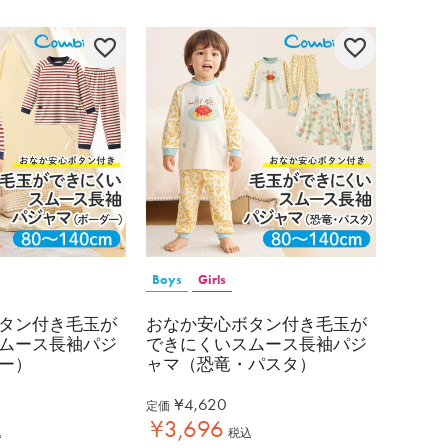
Boys
Girls
タン付き毛玉が
おなか安心ボタン付き毛玉が
ムース長袖パジ
できにくいスムース長袖パジ
ー）
ャマ（恐竜・パスタ）
¥
4,620
定価
¥
3,696
込
税込