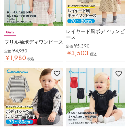
レイヤード風ボディワンピ
Girls
ース
フリル袖ボディワンピース
¥
5,390
定価
¥
4,950
¥
3,503
定価
税込
¥
1,980
税込