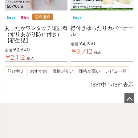
送料無料
Boys
Girls
Boys
あったかワンタッチ短肌着
襟付きゆったりカバーオー
（ずりあがり防止付き）
ル
【新生児】
¥
4,950
定価
¥
2,640
¥
3,712
定価
税込
¥
2,112
税込
並び替え
おすすめ
価格が安い
価格が高い
レビュー順
16
件中
1
-
16
件表示
ペ
ー
ジ
ト