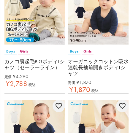
Boys
Girls
Boys
Girls
カノコ裏起毛BIGボディTシ
オーガニックコットン吸水
ャツ（セーラーライン）
速乾長袖前開きボディTシ
ャツ
¥
4,290
定価
¥
1,870
¥
2,788
定価
税込
¥
1,870
税込