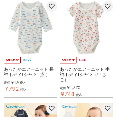
Boys
Girls
60%OFF
60%OFF
あったかエアーニット 長
あったかエアーニット 半
袖ボディTシャツ（船）
袖ボディTシャツ（いち
ご）
¥
1,980
定価
¥
1,870
¥
792
定価
税込
¥
748
税込