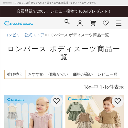
combimini｜コンビミニ公式 赤ちゃんがよく笑うベビー服 新生児・キッズ・ベビー アイテム
会員登録で200pt、レビュー投稿で100ptプレゼント！
コンビミニ公式ストア
ロンパース ボディスーツ商品一覧
ロンパース ボディスーツ商品一
覧
並び替え
おすすめ
価格が安い
価格が高い
レビュー順
16
件中
1
-
16
件表示