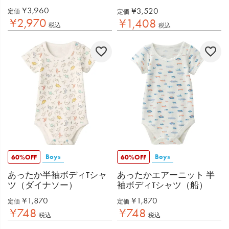
¥
3,960
¥
3,520
定価
定価
¥
2,970
¥
1,408
税込
税込
Boys
Boys
60%OFF
60%OFF
あったか半袖ボディTシャ
あったかエアーニット 半
ツ（ダイナソー）
袖ボディTシャツ（船）
¥
1,870
¥
1,870
定価
定価
¥
748
¥
748
税込
税込