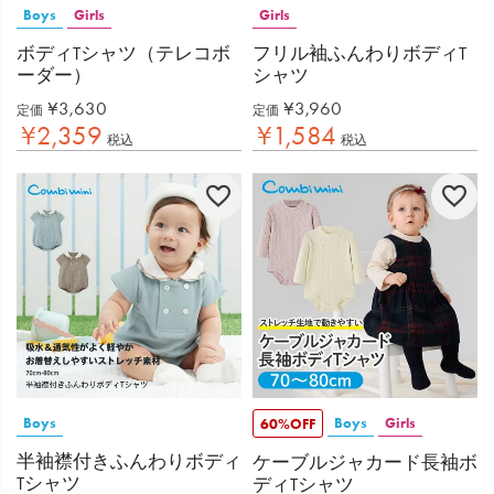
Boys
Girls
Girls
ボディTシャツ（テレコボ
フリル袖ふんわりボディT
ーダー）
シャツ
¥
3,630
¥
3,960
定価
定価
¥
2,359
¥
1,584
税込
税込
Boys
Boys
Girls
60%OFF
半袖襟付きふんわりボディ
ケーブルジャカード長袖ボ
Tシャツ
ディTシャツ