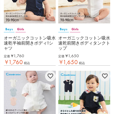
Boys
Girls
Boys
Girls
オーガニックコットン吸水
オーガニックコットン吸水
速乾半袖前開きボディTシ
速乾前開きボディタンクト
ャツ
ップ
¥
1,760
¥
1,650
定価
定価
¥
1,760
¥
1,650
税込
税込