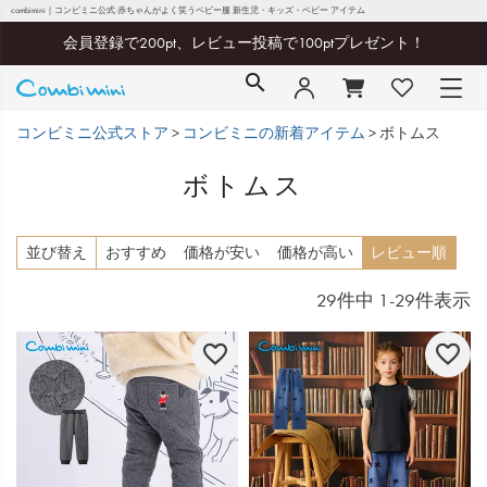
combimini｜コンビミニ公式 赤ちゃんがよく笑うベビー服 新生児・キッズ・ベビー アイテム
会員登録で200pt、レビュー投稿で100ptプレゼント！
コンビミニ公式ストア
コンビミニの新着アイテム
ボトムス
ボトムス
並び替え
おすすめ
価格が安い
価格が高い
レビュー順
29
件中
1
-
29
件表示