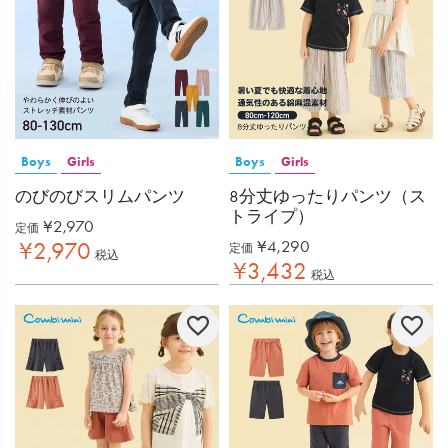
Boys
Girls
Boys
Girls
のびのびスリムパンツ
8分丈ゆったりパンツ（ス
トライプ）
¥
2,970
定価
¥
4,290
¥
2,970
定価
税込
¥
3,432
税込