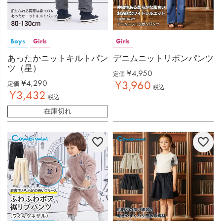
Boys
Girls
Girls
あったかニットキルトパン
デニムニットリボンパンツ
ツ（星）
¥
4,950
定価
¥
4,290
¥
3,960
定価
税込
¥
3,432
税込
在庫切れ