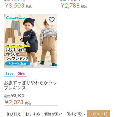
¥
3,503
¥
2,788
税込
税込
Boys
Girls
お腹すっぽりやわらかラッ
プレギンス
¥
3,190
定価
¥
2,073
税込
並び替え
おすすめ
価格が安い
価格が高い
レビュー順