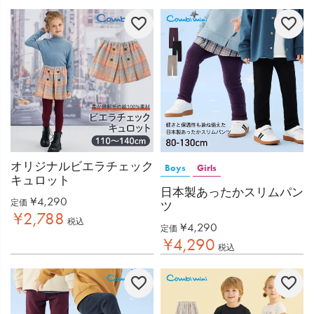
オリジナルビエラチェック
Boys
Girls
キュロット
日本製あったかスリムパン
¥
4,290
定価
ツ
¥
2,788
税込
¥
4,290
定価
¥
4,290
税込