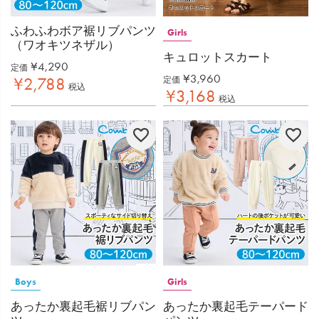
ふわふわボア裾リブパンツ
Girls
（ワオキツネザル）
キュロットスカート
¥
4,290
定価
¥
3,960
¥
2,788
定価
税込
¥
3,168
税込
Boys
Girls
あったか裏起毛裾リブパン
あったか裏起毛テーパード