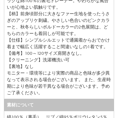
ックな綿100％の裏毛トレーナー。やわらかな風合
いが心地よい肌触りです。
【柄】前身頃部分に大きなファー生地を使ったうさ
ぎのアップリケ刺繍。やさしい色合いのピンクカラ
ーと、秋冬らしいボルドーカラーの2色展開は、ど
ちらのカラーも着回しが可能です。
【仕様】シンプルシルエットで通園着からおでかけ
着まで幅広く活躍すること間違いなしの1着です。
【備考】100～120サイズ肩開きなし。
【クリーニング】洗濯機洗い可
【裏地】なし
モニター・環境等により実際の商品と色味が多少異
なって表示される場合がございます。 また、生産時
期により色味が若干異なる場合がございます。予め
ご了承ください。
素材について
綿100％（裏毛）、リブ／綿95％ポリウレタン5％