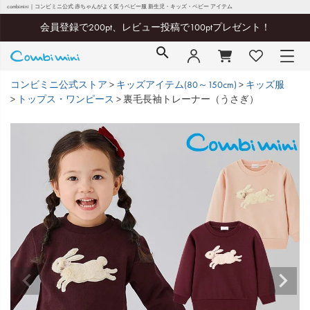
combimini｜コンビミニ公式 赤ちゃんがよく笑うベビー服 新生児・キッズ・ベビー アイテム
会員登録で200pt、レビュー投稿で100ptプレゼント！
コンビミニ公式ストア
キッズアイテム(80～150cm)
キッズ服
トップス・ワンピース
裏毛長袖トレーナー（うさぎ）