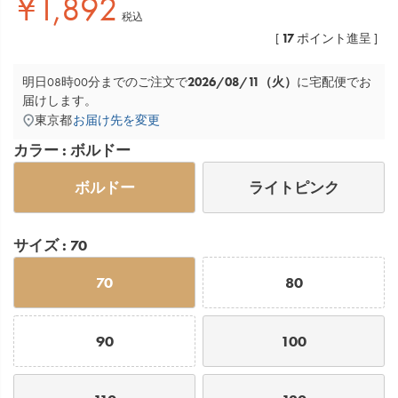
¥
1,892
税込
17
[
ポイント進呈 ]
2026/08/11（火）
明日
08時00分
までのご注文で
に
宅配便
でお
届けします。
東京都
お届け先を変更
カラー
ボルドー
ボルドー
ライトピンク
サイズ
70
70
80
90
100