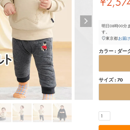
¥
2,57
明日
08時00分
す。
東京都
お届
カラー
ダー
サイズ
70