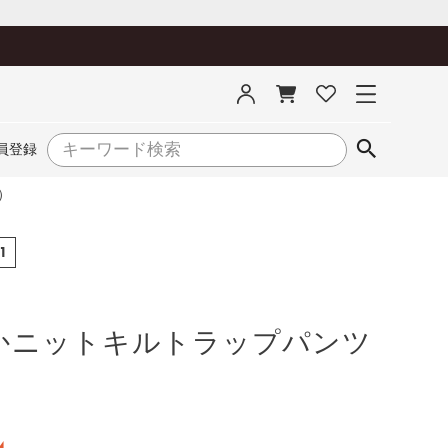
員登録
）
1
かニットキルトラップパンツ