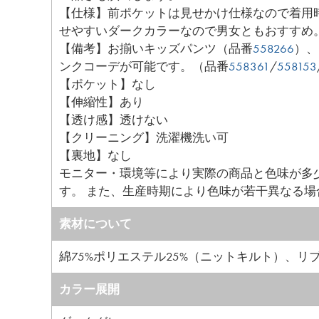
【仕様】前ポケットは見せかけ仕様なので着用
せやすいダークカラーなので男女ともおすすめ
【備考】お揃いキッズパンツ（品番
558266
）、
ンクコーデが可能です。（品番
558361
/
558153
【ポケット】なし
【伸縮性】あり
【透け感】透けない
【クリーニング】洗濯機洗い可
【裏地】なし
モニター・環境等により実際の商品と色味が多
す。 また、生産時期により色味が若干異なる
素材について
綿75%ポリエステル25%（ニットキルト）、リ
カラー展開