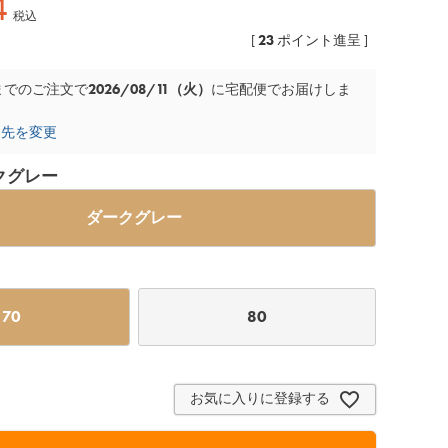
4
税込
23
[
ポイント進呈 ]
2026/08/11（火）
までのご注文で
に
宅配便
でお届けしま
け先を変更
クグレー
ダークグレー
70
80
お気に入りに登録する