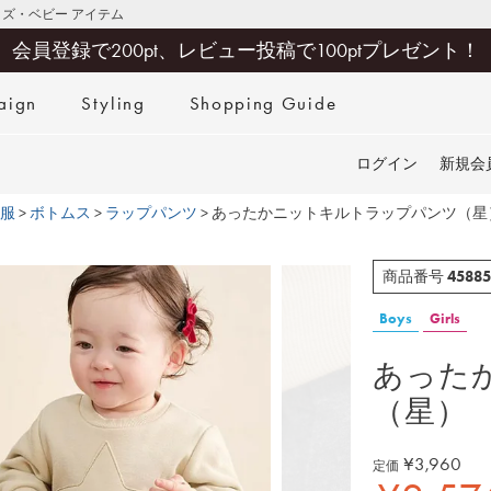
キッズ・ベビー アイテム
会員登録で200pt、レビュー投稿で100ptプレゼント！
aign
Styling
Shopping Guide
検索
ログイン
新規会
服
ボトムス
ラップパンツ
あったかニットキルトラップパンツ（星
45885
商品番号
Boys
Girls
あった
（星）
¥
3,960
定価