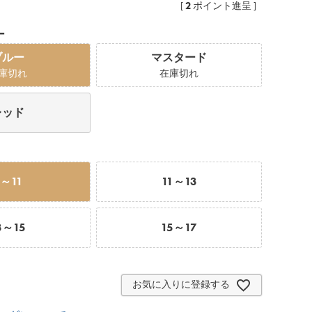
2
[
ポイント進呈 ]
ー
ブルー
マスタード
庫切れ
在庫切れ
レッド
9～11
11～13
3～15
15～17
お気に入りに登録する