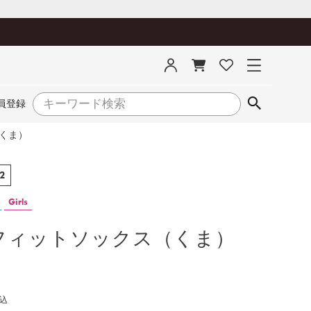
員登録
くま）
2
Girls
フィットソックス（くま）
込