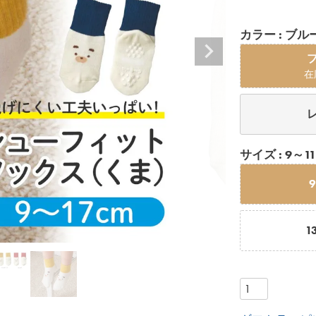
カラー
ブル
在
サイズ
9～11
1