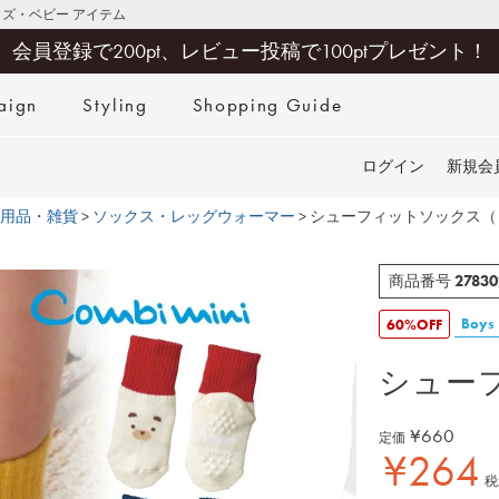
キッズ・ベビー アイテム
会員登録で200pt、レビュー投稿で100ptプレゼント！
aign
Styling
Shopping Guide
検索
ログイン
新規会
用品・雑貨
ソックス・レッグウォーマー
シューフィットソックス（
27830
商品番号
Boys
60%OFF
シュー
¥
660
定価
¥
264
税