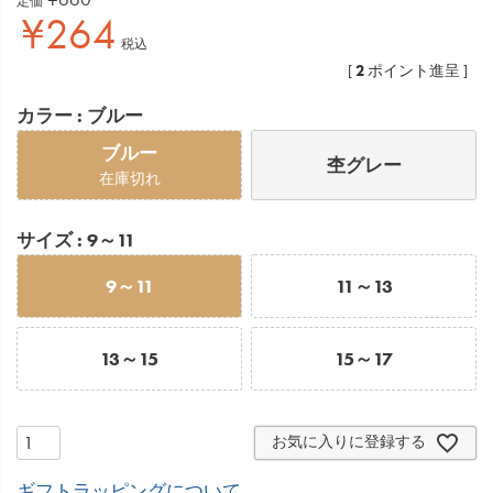
定価
¥
264
税込
2
[
ポイント進呈 ]
カラー
ブルー
ブルー
杢グレー
在庫切れ
サイズ
9～11
9～11
11～13
13～15
15～17
お気に入りに登録する
ギフトラッピングについて