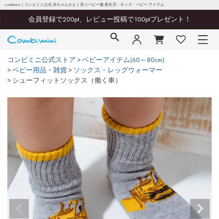
combimini｜コンビミニ公式 赤ちゃんがよく笑うベビー服 新生児・キッズ・ベビー アイテム
会員登録で200pt、レビュー投稿で100ptプレゼント！
コンビミニ公式ストア
ベビーアイテム(60～80cm)
ベビー用品・雑貨
ソックス・レッグウォーマー
シューフィットソックス（働く車）