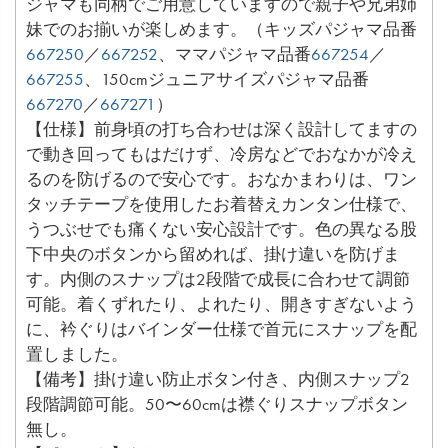
ジャマも同柄でご用意していますので親子や兄弟姉
妹でのお揃いが楽しめます。（キッズパジャマ品番
667250
／
667252
、ママパジャマ品番
667254
／
667255
、150cmジュニアサイズパジャマ品番
667270
／
667271
）
【仕様】前身頃の打ち合わせは深く設計してますの
で動き回ってもはだけず、冷房などでおなかが冷え
るのを防げるので安心です。おなかまわりは、ワン
タッチテープを使用したお着替えカンタン仕様で、
うつぶせでも痛くない安心設計です。色の異なる股
下中央のボタンから留めれば、掛け違いを防げま
す。内側のスナップは2段階で成長に合わせて調節
可能。着くずれたり、よれたり、開きすぎないよう
に、衿ぐりはバインダー仕様で首元にスナップを配
置しました。
【備考】掛け違い防止ボタン付き、内側スナップ2
段階調節可能。50〜60cmは襟ぐりスナップボタン
無し。