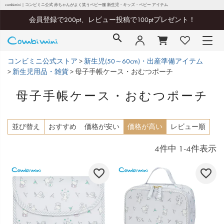
combimini｜コンビミニ公式 赤ちゃんがよく笑うベビー服 新生児・キッズ・ベビー アイテム
会員登録で200pt、レビュー投稿で100ptプレゼント！
コンビミニ公式ストア
新生児(50～60cm)・出産準備アイテム
新生児用品・雑貨
母子手帳ケース・おむつポーチ
母子手帳ケース・おむつポーチ
並び替え
おすすめ
価格が安い
価格が高い
レビュー順
4
件中
1
-
4
件表示