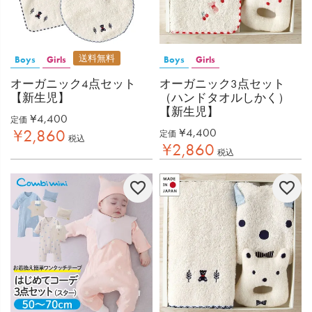
送料無料
Boys
Girls
Boys
Girls
オーガニック4点セット
オーガニック3点セット
【新生児】
（ハンドタオルしかく）
【新生児】
¥
4,400
定価
¥
4,400
¥
2,860
定価
税込
¥
2,860
税込