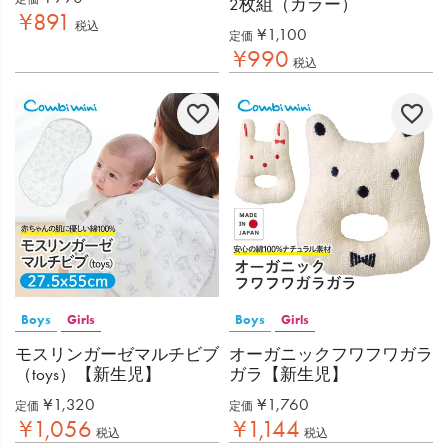
2枚組（カラー）
¥
891
税込
¥
1,100
定価
¥
990
税込
Boys
Girls
Boys
Girls
モスリンガーゼマルチビブ
オーガニックフワフワガラ
（toys）【新生児】
ガラ【新生児】
¥
1,320
¥
1,760
定価
定価
¥
1,056
¥
1,144
税込
税込