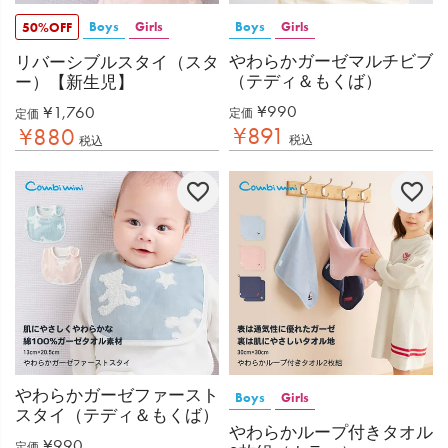
Boys
Girls
Boys
Girls
50%OFF
やわらかガーゼマルチビブ
リバーシブルスタイ（スタ
（テディ＆もくば）
ー）【新生児】
¥
990
¥
1,760
定価
定価
¥
891
¥
880
税込
税込
やわらかガーゼファースト
Boys
Girls
スタイ（テディ＆もくば）
やわらかループ付きタオル
¥
990
定価