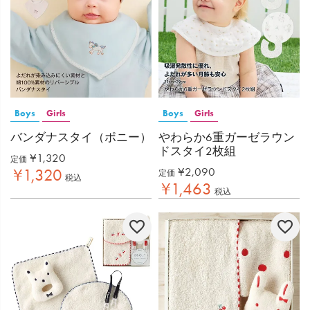
Boys
Girls
Boys
Girls
バンダナスタイ（ポニー）
やわらか6重ガーゼラウン
ドスタイ2枚組
¥
1,320
定価
¥
2,090
¥
1,320
定価
税込
¥
1,463
税込