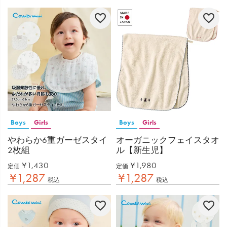
Boys
Girls
Boys
Girls
やわらか6重ガーゼスタイ
オーガニックフェイスタオ
2枚組
ル【新生児】
¥
1,430
¥
1,980
定価
定価
¥
1,287
¥
1,287
税込
税込