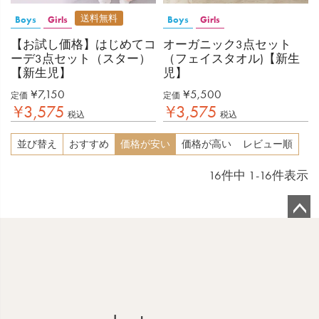
送料無料
Boys
Girls
Boys
Girls
【お試し価格】はじめてコ
オーガニック3点セット
ーデ3点セット（スター）
（フェイスタオル)【新生
【新生児】
児】
¥
7,150
¥
5,500
定価
定価
¥
3,575
¥
3,575
税込
税込
並び替え
おすすめ
価格が安い
価格が高い
レビュー順
16
件中
1
-
16
件表示
ペ
ー
ジ
ト
ッ