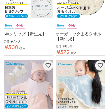
Boys
Girls
Boys
Girls
BIBクリップ【新生児】
オーガニックまるタオル
【新生児】
¥
770
定価
¥
880
¥
500
定価
税込
¥
572
税込