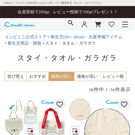
combimini｜コンビミニ公式 赤ちゃんがよく笑うベビー服 新生児・キッズ・ベビー アイテム
会員登録で200pt、レビュー投稿で100ptプレゼント！
コンビミニ公式ストア
新生児(50～60cm)・出産準備アイテム
新生児用品・雑貨
スタイ・タオル・ガラガラ
スタイ・タオル・ガラガラ
並び替え
おすすめ
価格が安い
価格が高い
レビュー順
16
件中
1
-
16
件表示